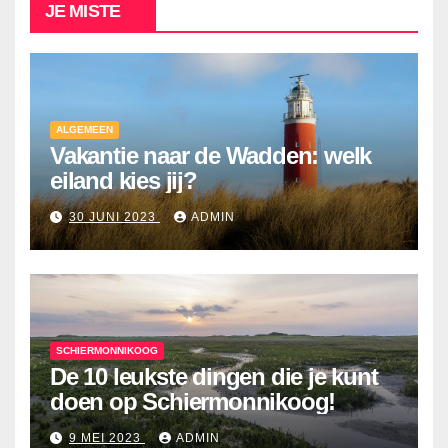
JE MISTE
ALGEMEEN
Vakantie naar de Wadden: welk
eiland kies jij?
30 JUNI 2023
ADMIN
SCHIERMONNIKOOG
De 10 leukste dingen die je kunt
doen op Schiermonnikoog!
9 MEI 2023
ADMIN