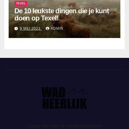
TEXEL
De 10 leukste dingen die je kunt
doen op Texel!
9 MEI 2023
ADMIN
Leuke info over de waddeneilanden!