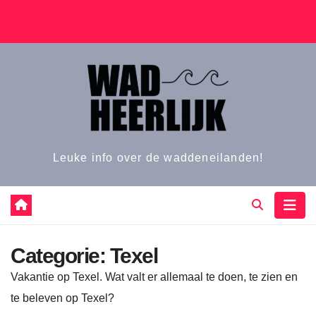
Naar
de
inhoud
springen
Leuke info over de waddeneilanden!
Categorie:
Texel
Vakantie op Texel. Wat valt er allemaal te doen, te zien en
te beleven op Texel?