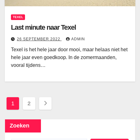
TEXEL
Last minute naar Texel
26 SEPTEMBER 2022
ADMIN
Texel is het hele jaar door mooi, maar helaas niet het
hele jaar even goedkoop. In de zomermaanden,
vooral tijdens…
Berichten
1
2
paginering
Zoeken