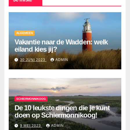
ALGEMEEN
Vakantie naar de Wadden: welk
eiland kies jij?
30 JUNI 2023
ADMIN
SCHIERMONNIKOOG
De 10 leukste dingen die je kunt
doen op Schiermonnikoog!
9 MEI 2023
ADMIN