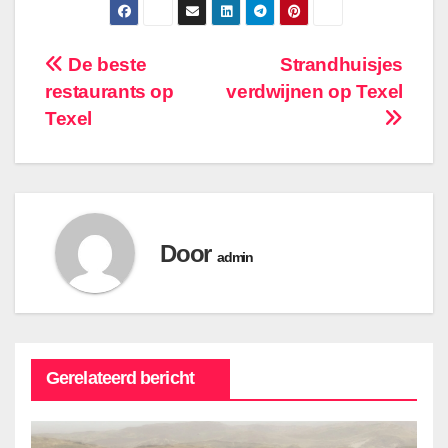
Bericht
De beste
Strandhuisjes
restaurants op
verdwijnen op Texel
navigatie
Texel
Door
admin
Gerelateerd bericht