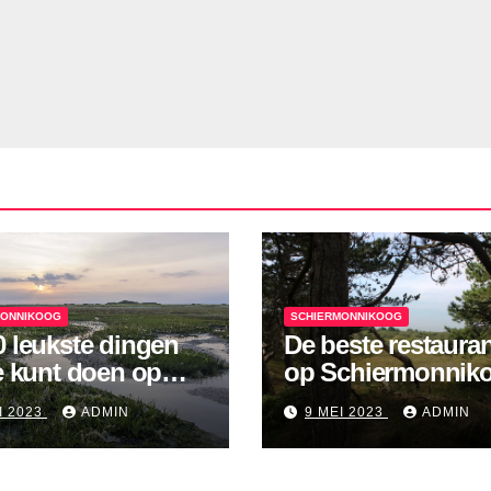
MONNIKOOG
SCHIERMONNIKOOG
0 leukste dingen
De beste restaura
je kunt doen op
op Schiermonnik
ermonnikoog!
I 2023
ADMIN
9 MEI 2023
ADMIN