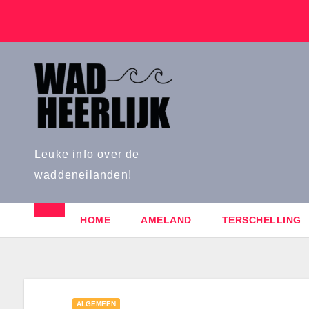
Naar
de
inhoud
springen
Leuke info over de
waddeneilanden!
HOME
AMELAND
TERSCHELLING
ALGEMEEN