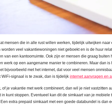
dat mensen die in alle rust willen werken, tijdelijk uitwijken n
worden veel vakantiewoningen niet geboekt en is de huur relati
ren van een kantoorruimte. Ook zijn er mensen die graag buite
 en werk op een aangename manier te combineren. Maar dan is het 
et bijvoorbeeld met het internet, dat voor veel mensen onmisba
WiFi-signaal is te zwak, dan is tijdelijk
internet aanvragen en a
f je vakantie met werk combineert, dan wil je niet vastzitten 
t in kunt stoppen. Eventueel kan dit de simkaart van je mobiele t
 Een extra prepaid simkaart met een goede databundel is dan ee