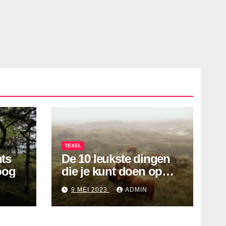
TEXEL
nts
De 10 leukste dingen
oog
die je kunt doen op
Texel!
9 MEI 2023
ADMIN