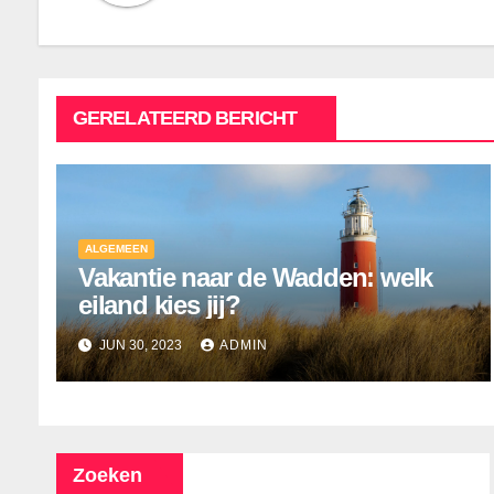
GERELATEERD BERICHT
ALGEMEEN
Vakantie naar de Wadden: welk
eiland kies jij?
JUN 30, 2023
ADMIN
Zoeken