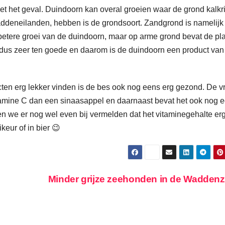
t het geval. Duindoorn kan overal groeien waar de grond kalkrij
addeneilanden, hebben is de grondsoort. Zandgrond is namelijk
 betere groei van de duindoorn, maar op arme grond bevat de pl
t dus zeer ten goede en daarom is de duindoorn een product van
ten erg lekker vinden is de bes ook nog eens erg gezond. De v
itamine C dan een sinaasappel en daarnaast bevat het ook nog 
Laten we er nog wel even bij vermelden dat het vitaminegehalte er
keur of in bier 😉
Minder grijze zeehonden in de Wadden