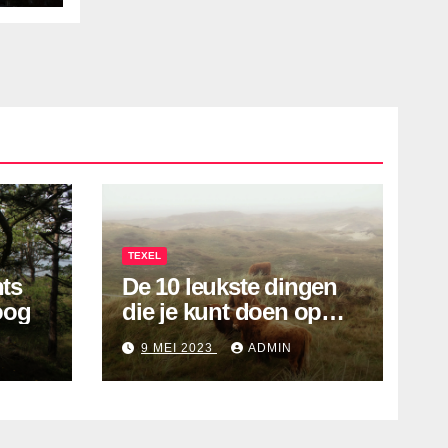
TEXEL
nts
De 10 leukste dingen
oog
die je kunt doen op
Texel!
9 MEI 2023
ADMIN