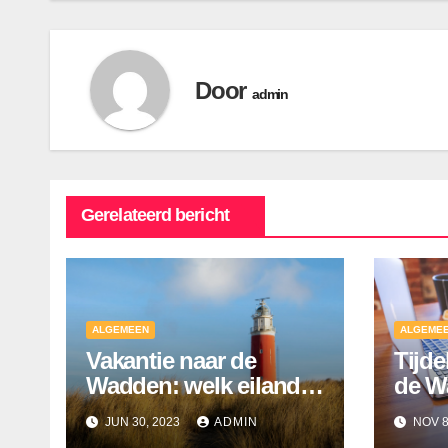
Door
admin
Gerelateerd bericht
ALGEMEEN
ALGEME
Vakantie naar de
Tijde
Wadden: welk eiland
de W
kies jij?
JUN 30, 2023
ADMIN
NOV 8