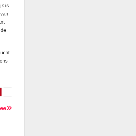
k is.
 van
ant
 de
rucht
eens
g
zee