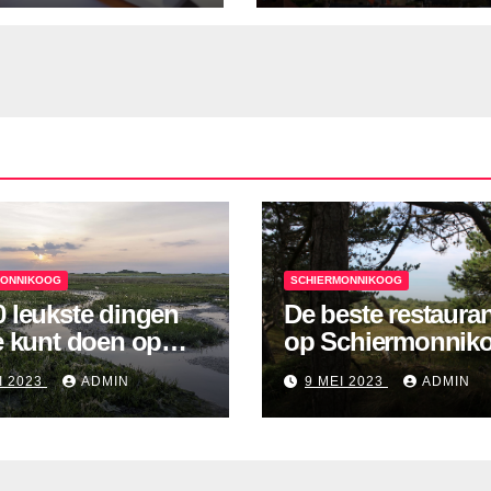
MONNIKOOG
SCHIERMONNIKOOG
0 leukste dingen
De beste restaura
je kunt doen op
op Schiermonnik
ermonnikoog!
I 2023
ADMIN
9 MEI 2023
ADMIN