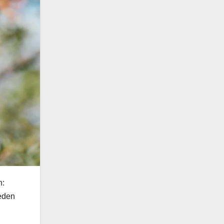
n:
reden