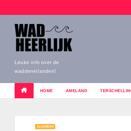
Naar
de
inhoud
springen
Leuke info over de
waddeneilanden!
HOME
AMELAND
TERSCHELLIN
ALGEMEEN