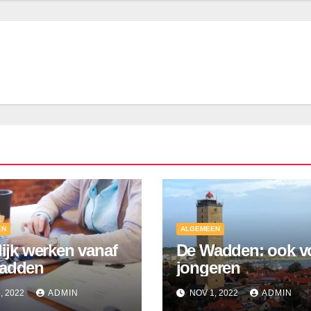
EN
ALGEMEEN
lijk werken vanaf
De Wadden: ook v
adden
jongeren
, 2022
ADMIN
NOV 1, 2022
ADMIN